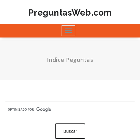
Saltar
al
PreguntasWeb.com
contenido
Toggle
navigation
Indice Peguntas